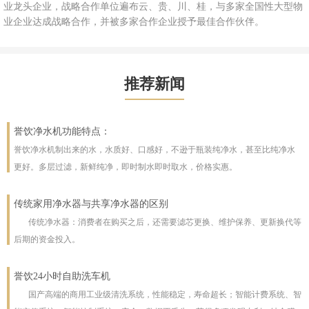
业龙头企业，战略合作单位遍布云、贵、川、桂，与多家全国性大型物
业企业达成战略合作，并被多家合作企业授予最佳合作伙伴。
推荐新闻
誉饮净水机功能特点：
誉饮净水机制出来的水，水质好、口感好，不逊于瓶装纯净水，甚至比纯净水
更好。多层过滤，新鲜纯净，即时制水即时取水，价格实惠。
外观：誉饮立式加热净水机全封闭柜型设计，美观大方，内部零配件免受外界
污染。
传统家用净水器与共享净水器的区别
结构：内置式取水，并设安全门，干净卫生，有效防止环境的灰尘和污染，符
传统净水器：消费者在购买之后，还需要滤芯更换、维护保养、更新换代等
合卫生部的规范。
后期的资金投入。
水质：采用进口RO逆渗透核心净水技术，6层过滤处理工艺技术制作活净水，
共享净水器：打破了传统用户购买设备所有权使用的形式，转而以用户不掌
并经持续杀菌，净水水质已达国家标准，可直接生饮。
握设备产权，以净水使用量、使用时间等标准交纳服务费用的创新消费方式。
健康：取消热胆，高科技纳米水晶加热管流动加热，彻底解决污水、老化水、
誉饮24小时自助洗车机
共享净水器：产品会采用物联网技术实现净水器智能化，用户能通过手机随
用户只需要缴纳服务费用，净水器企业负责设备的提供以及上门安装、换芯保
干滚水和结水垢问题；专利智能沸腾芯，瞬间沸腾，杀菌更彻底；非金属加热
国产高端的商用工业级清洗系统，性能稳定，寿命超长；智能计费系统、智
时查看出水的水质、每一级滤芯的使用寿命，也能在线续费、在线预约服务
节能：纳米电热膜速热体，热效率极高达98%，即用即沸；杜绝反复加热、预热
养、日常维护等所有服务。
体（水晶管加热体）无重金属析出之忧；全透明、食品级水路，藏污纳垢一目