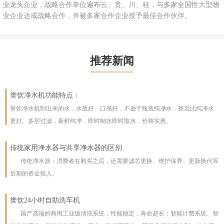
业龙头企业，战略合作单位遍布云、贵、川、桂，与多家全国性大型物
业企业达成战略合作，并被多家合作企业授予最佳合作伙伴。
推荐新闻
誉饮净水机功能特点：
誉饮净水机制出来的水，水质好、口感好，不逊于瓶装纯净水，甚至比纯净水
更好。多层过滤，新鲜纯净，即时制水即时取水，价格实惠。
外观：誉饮立式加热净水机全封闭柜型设计，美观大方，内部零配件免受外界
污染。
传统家用净水器与共享净水器的区别
结构：内置式取水，并设安全门，干净卫生，有效防止环境的灰尘和污染，符
传统净水器：消费者在购买之后，还需要滤芯更换、维护保养、更新换代等
合卫生部的规范。
后期的资金投入。
水质：采用进口RO逆渗透核心净水技术，6层过滤处理工艺技术制作活净水，
共享净水器：打破了传统用户购买设备所有权使用的形式，转而以用户不掌
并经持续杀菌，净水水质已达国家标准，可直接生饮。
握设备产权，以净水使用量、使用时间等标准交纳服务费用的创新消费方式。
健康：取消热胆，高科技纳米水晶加热管流动加热，彻底解决污水、老化水、
誉饮24小时自助洗车机
共享净水器：产品会采用物联网技术实现净水器智能化，用户能通过手机随
用户只需要缴纳服务费用，净水器企业负责设备的提供以及上门安装、换芯保
干滚水和结水垢问题；专利智能沸腾芯，瞬间沸腾，杀菌更彻底；非金属加热
国产高端的商用工业级清洗系统，性能稳定，寿命超长；智能计费系统、智
时查看出水的水质、每一级滤芯的使用寿命，也能在线续费、在线预约服务
节能：纳米电热膜速热体，热效率极高达98%，即用即沸；杜绝反复加热、预热
养、日常维护等所有服务。
体（水晶管加热体）无重金属析出之忧；全透明、食品级水路，藏污纳垢一目